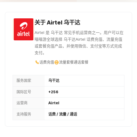
¥43.62
¥54.53
¥65.43
40000UGX
50000UGX
60000UGX
关于 Airtel 乌干达
¥87.24
¥109.05
¥130.87
Airtel 是 乌干达 常见手机运营商之一。用户可以在
喵喵游全球选择 乌干达Airtel 话费充值、流量充值
80000UGX
或套餐充值产品，并使用微信、支付宝等方式完成
支付。
¥174.49
话费充值
流量套餐
通话套餐
服务国家
乌干达
国际区号
+256
运营商
Airtel
支持服务
话费 / 流量 / 通话