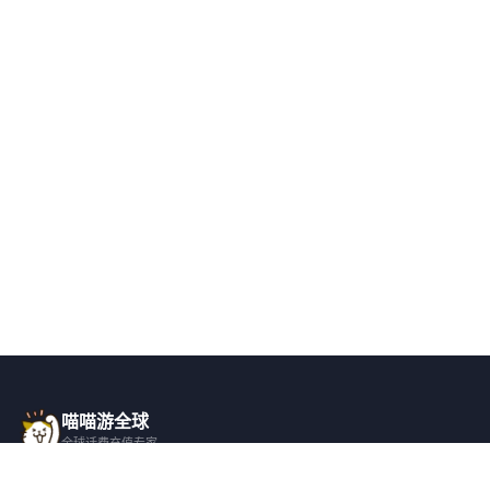
喵喵游全球
全球话费充值专家
一站式全球话费充值平台，覆盖 200+ 国