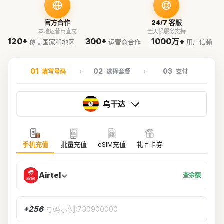
官方合作
24/7 客服
本地运营商直充
全天候服务支持
120+
300+
1000万+
覆盖国家和地区
运营商合作
用户信赖
01
02
03
填写号码
选择套餐
支付
乌干达
手机充值
批量充值
eSIM充值
礼品卡券
Airtel
查余额
+256
号码示例:730900000