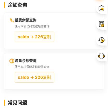
余额查询
350UYU
360UYU
370UYU
¥71.15
¥73.18
¥75.21
话费余额查询
380UYU
390UYU
400UYU
使用本机号码发送短信查询
¥77.24
¥79.27
¥81.3
saldo → 226
复制
410UYU
420UYU
430UYU
¥83.33
¥85.36
¥87.39
流量余额查询
440UYU
450UYU
460UYU
使用本机号码发送短信查询
¥89.42
¥91.46
¥93.49
saldo → 226
复制
470UYU
480UYU
490UYU
¥95.52
¥97.55
¥99.58
常见问题
500UYU