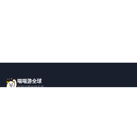
喵喵游全球
全球话费充值专家
一站式全球话费充值平台，覆盖 200+ 国
家，安全快捷，在线客服支持。
产品服务
关于我们
全球话费充值
平台介绍