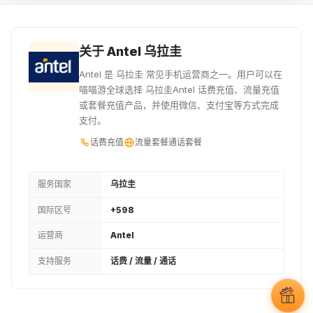
¥34.6
¥36.63
¥38.66
200UYU
210UYU
220UYU
关于 Antel 乌拉圭
¥40.69
¥42.72
¥44.75
Antel 是 乌拉圭 常见手机运营商之一。用户可以在
喵喵游全球选择 乌拉圭Antel 话费充值、流量充值
230UYU
240UYU
250UYU
或套餐充值产品，并使用微信、支付宝等方式完成
支付。
¥46.78
¥48.81
¥50.84
话费充值
流量套餐
通话套餐
260UYU
270UYU
280UYU
¥52.87
¥54.9
¥56.93
服务国家
乌拉圭
国际区号
+598
290UYU
300UYU
310UYU
运营商
Antel
¥58.96
¥61
¥63.03
支持服务
话费 / 流量 / 通话
320UYU
330UYU
340UYU
¥65.06
¥67.09
¥69.12