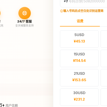
+1
号码示例:5082000000
输入号码后点空白处识别运营商
话费
作
24/7 客服
直充
全天候服务支持
5USD
¥45.13
15USD
¥114.54
21USD
¥153.65
30USD
¥231.2
万+
用户信赖