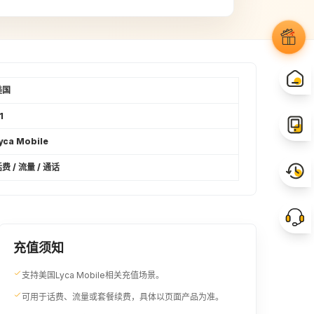
40USD
41USD
¥292.94
¥299.26
49USD
51USD
¥356.12
¥372.14
美国
1
yca Mobile
费 / 流量 / 通话
充值须知
支持美国Lyca Mobile相关充值场景。
可用于话费、流量或套餐续费，具体以页面产品为准。