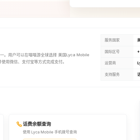
39USD
¥285.05
45USD
¥328.59
服务国家
国际区号
+
商之一。用户可以在喵喵游全球选择 美国Lyca Mobile
59USD
并使用微信、支付宝等方式完成支付。
运营商
L
¥427.19
支持服务
话
话费余额查询
使用 Lyca Mobile 手机拨号查询