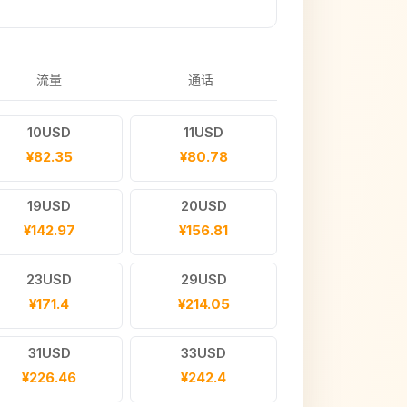
流量
通话
10USD
11USD
¥82.35
¥80.78
19USD
20USD
¥142.97
¥156.81
23USD
29USD
¥171.4
¥214.05
31USD
33USD
¥226.46
¥242.4