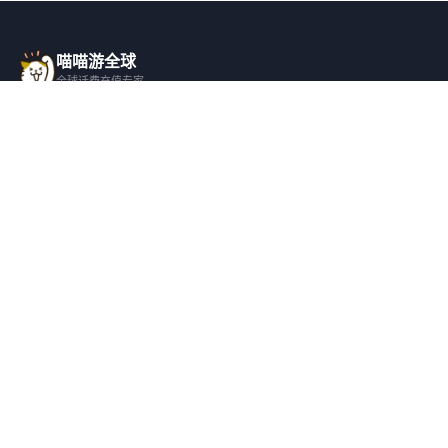
喵喵游全球
全球话费充值专家
一站式全球话费充值平台，覆盖 200+ 国
家，安全快捷，在线客服支持。
产品服务
关于我们
全球话费充值
平台介绍
全部国家/地区
服务条款
邀请好友
隐私政策
帮助支持
安全隐私
充值帮助
安全保障
常见问题
隐私保护
联系客服
用户协议