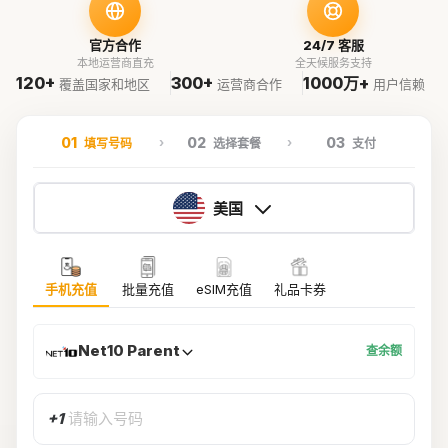
官方合作
24/7 客服
本地运营商直充
全天候服务支持
120+
300+
1000万+
覆盖国家和地区
运营商合作
用户信赖
01
02
03
填写号码
选择套餐
支付
美国
手机充值
批量充值
eSIM充值
礼品卡券
Net10 Parent
查余额
+1
请输入号码