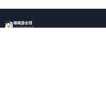
喵喵游全球
全球话费充值专家
一站式全球话费充值平台，覆盖 200+ 国
家，安全快捷，在线客服支持。
产品服务
关于我们
全球话费充值
平台介绍
全部国家/地区
服务条款
邀请好友
隐私政策
帮助支持
安全隐私
充值帮助
安全保障
常见问题
隐私保护