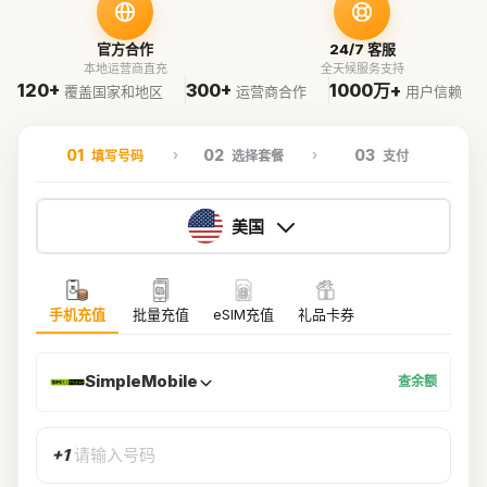
官方合作
24/7 客服
本地运营商直充
全天候服务支持
120+
300+
1000万+
覆盖国家和地区
运营商合作
用户信赖
01
02
03
填写号码
选择套餐
支付
美国
手机充值
批量充值
eSIM充值
礼品卡券
SimpleMobile
查余额
+1
请输入号码