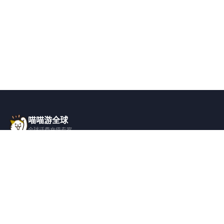
喵喵游全球
全球话费充值专家
一站式全球话费充值平台，覆盖 200+ 国
家，安全快捷，在线客服支持。
产品服务
关于我们
全球话费充值
平台介绍
全部国家/地区
服务条款