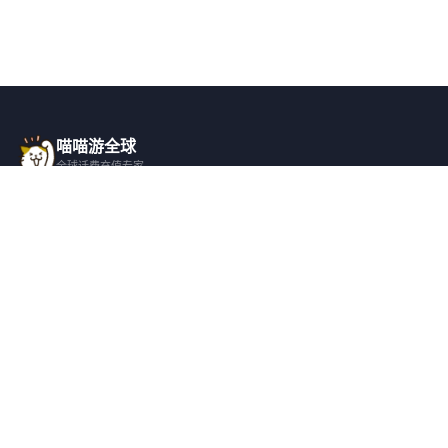
喵喵游全球
全球话费充值专家
一站式全球话费充值平台，覆盖 200+ 国
家，安全快捷，在线客服支持。
产品服务
关于我们
全球话费充值
平台介绍
全部国家/地区
服务条款
邀请好友
隐私政策
帮助支持
安全隐私