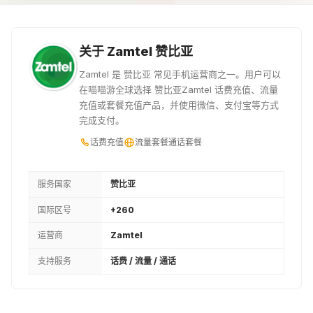
¥32.72
¥40.84
¥49.34
150ZMW
200ZMW
关于 Zamtel 赞比亚
¥61.3
¥81.68
Zamtel 是 赞比亚 常见手机运营商之一。用户可以
在喵喵游全球选择 赞比亚Zamtel 话费充值、流量
充值或套餐充值产品，并使用微信、支付宝等方式
完成支付。
话费充值
流量套餐
通话套餐
服务国家
赞比亚
国际区号
+260
运营商
Zamtel
支持服务
话费 / 流量 / 通话