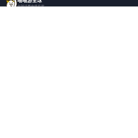
喵喵游全球
全球话费充值专家
一站式全球话费充值平台，覆盖 200+ 国
家，安全快捷，在线客服支持。
产品服务
关于我们
全球话费充值
平台介绍
全部国家/地区
服务条款
邀请好友
隐私政策
帮助支持
安全隐私
充值帮助
安全保障
常见问题
隐私保护
联系客服
用户协议
支持的支付方式