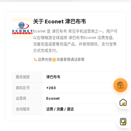
¥92.81
¥115.97
¥154.63
25USD
30USD
关于 Econet 津巴布韦
¥193.29
¥231.95
Econet 是 津巴布韦 常见手机运营商之一。用户可
以在喵喵游全球选择 津巴布韦Econet 话费充值、
流量充值或套餐充值产品，并使用微信、支付宝等
方式完成支付。
话费充值
流量套餐
通话套餐
服务国家
津巴布韦
国际区号
+263
运营商
Econet
支持服务
话费 / 流量 / 通话