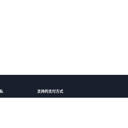
私
支持的支付方式
障
微信支付
支付宝
护
议