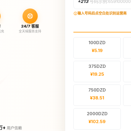
+213
号码示例:659100000
输入号码后点空白处识别运营商
作
24/7 客服
直充
全天候服务支持
100DZD
¥5.19
375DZD
¥19.25
750DZD
¥38.51
2000DZD
¥102.59
万+
用户信赖