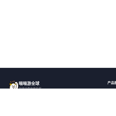
产品
喵喵游全球
全球话费充值专家
全球
一站式全球话费充值平台，覆盖 200+ 国
全部国
家，安全快捷，在线客服支持。
邀请