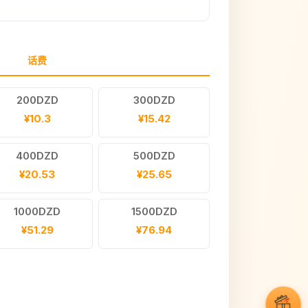
话费
200DZD
300DZD
¥10.3
¥15.42
400DZD
500DZD
¥20.53
¥25.65
1000DZD
1500DZD
¥51.29
¥76.94