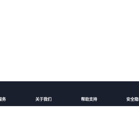
服务
关于我们
帮助支持
安全隐
话费充值
平台介绍
充值帮助
安全保
家/地区
服务条款
常见问题
隐私保
好友
隐私政策
联系客服
用户协