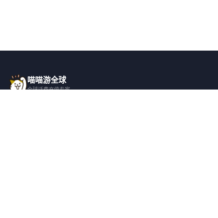
喵喵游全球
全球话费充值专家
一站式全球话费充值平台，覆盖 200+ 国
家，安全快捷，在线客服支持。
产品服务
关于我们
全球话费充值
平台介绍
全部国家/地区
服务条款
邀请好友
隐私政策
帮助支持
安全隐私