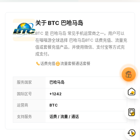
¥92.88
¥100.03
¥107.17
16BSD
17BSD
18BSD
关于 BTC 巴哈马岛
¥114.32
¥121.46
¥128.61
BTC 是 巴哈马岛 常见手机运营商之一。用户可以
在喵喵游全球选择 巴哈马岛BTC 话费充值、流量充
19BSD
20BSD
21BSD
值或套餐充值产品，并使用微信、支付宝等方式完
成支付。
¥135.75
¥142.82
¥149.97
话费充值
流量套餐
通话套餐
22BSD
23BSD
25BSD
¥157.11
¥164.26
¥178.55
服务国家
巴哈马岛
国际区号
+1242
26BSD
27BSD
28BSD
运营商
BTC
¥185.69
¥192.84
¥199.98
支持服务
话费 / 流量 / 通话
30BSD
40BSD
50BSD
¥214.27
¥285.65
¥357.1