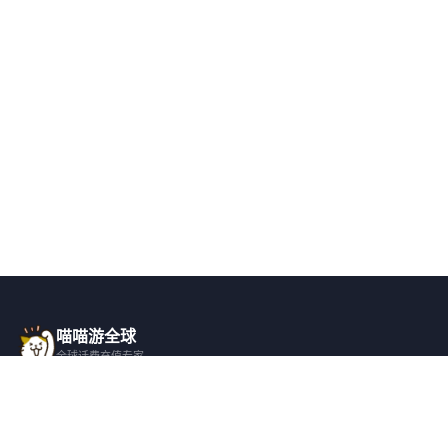
喵喵游全球
全球话费充值专家
一站式全球话费充值平台，覆盖 200+ 国
家，安全快捷，在线客服支持。