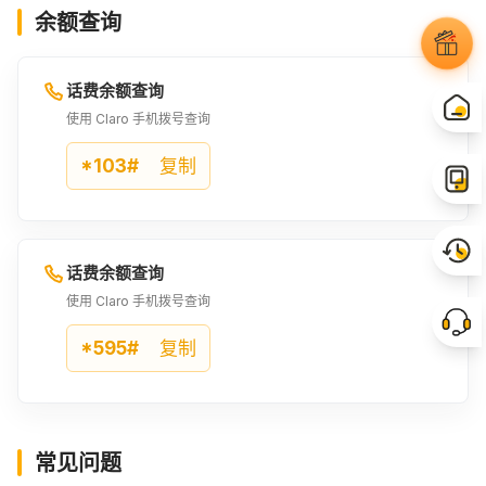
余额查询
9.75USD
10USD
30000COP
¥68.97
¥70.77
¥72.95
话费余额查询
32000COP
11USD
35000COP
使用 Claro 手机拨号查询
¥77.84
¥77.84
¥85.14
*103#
复制
13USD
40000COP
14USD
¥91.98
¥97.32
¥99.05
话费余额查询
14.5USD
15USD
45000COP
使用 Claro 手机拨号查询
¥102.59
¥106.12
¥109.43
*595#
复制
50000COP
18USD
54000COP
¥121.61
¥127.33
¥131.32
常见问题
55000COP
19USD
20USD