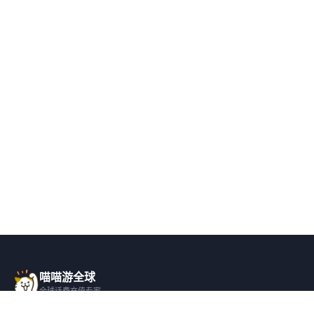
喵喵游全球
全球话费充值专家
一站式全球话费充值平台，覆盖 200+ 国