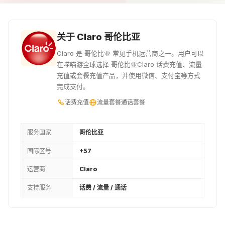
¥24.37
¥26.55
¥28.35
4.5USD
4.75USD
5USD
关于 Claro 哥伦比亚
¥31.89
¥33.62
¥35.42
Claro 是 哥伦比亚 常见手机运营商之一。用户可以
在喵喵游全球选择 哥伦比亚Claro 话费充值、流量
15000COP
6USD
6.25USD
充值或套餐充值产品，并使用微信、支付宝等方式
完成支付。
¥36.48
¥42.49
¥44.22
话费充值
流量套餐
通话套餐
20000COP
7USD
21000COP
¥48.66
¥49.56
¥51.07
服务国家
哥伦比亚
国际区号
+57
7.5USD
8USD
25000COP
运营商
Claro
¥53.1
¥56.63
¥60.84
支持服务
话费 / 流量 / 通话
8.75USD
9USD
9.5USD
¥61.9
¥63.7
¥67.24