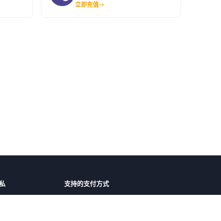
立即充值
私
支持的支付方式
障
微信支付
支付宝
护