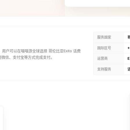
100000COP
¥236.08
服务国家
国际区号
+
一。用户可以在喵喵游全球选择 哥伦比亚Exito 话费
用微信、支付宝等方式完成支付。
运营商
E
支持服务
话