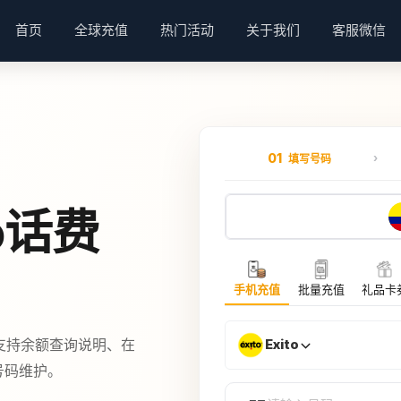
首页
全球充值
热门活动
关于我们
客服微信
01
填写号码
o话费
手机充值
批量充值
礼品卡
，支持余额查询说明、在
Exito
外号码维护。