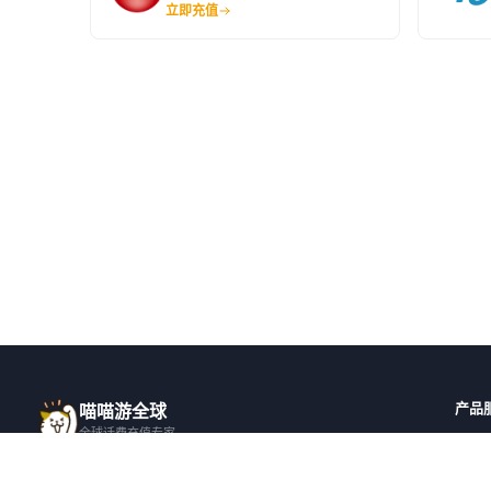
立即充值
产品
喵喵游全球
全球话费充值专家
全球
一站式全球话费充值平台，覆盖 200+ 国
全部国
家，安全快捷，在线客服支持。