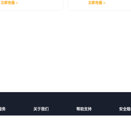
立即充值
立即充值
服务
关于我们
帮助支持
安全隐
话费充值
平台介绍
充值帮助
安全保
家/地区
服务条款
常见问题
隐私保