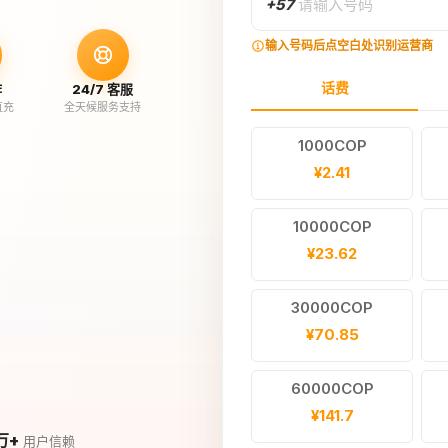
+57
请输入号码
输入号码后点空白处识别运营商
话费
作
24/7 客服
直充
全天候服务支持
1000COP
¥2.41
10000COP
¥23.62
30000COP
¥70.85
60000COP
¥141.7
万+
用户信赖