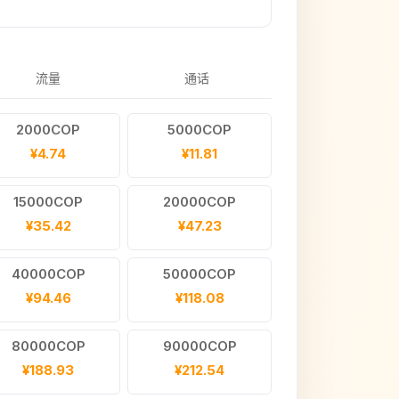
流量
通话
2000COP
5000COP
¥4.74
¥11.81
15000COP
20000COP
¥35.42
¥47.23
40000COP
50000COP
¥94.46
¥118.08
80000COP
90000COP
¥188.93
¥212.54