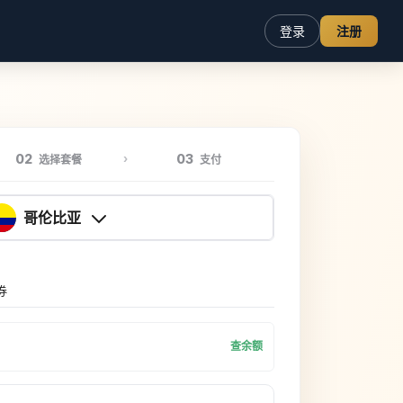
登录
注册
02
03
选择套餐
支付
哥伦比亚
券
查余额