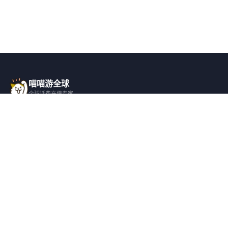
喵喵游全球
全球话费充值专家
一站式全球话费充值平台，覆盖 200+ 国
家，安全快捷，在线客服支持。
产品服务
关于我们
全球话费充值
平台介绍
全部国家/地区
服务条款
邀请好友
隐私政策
帮助支持
安全隐私