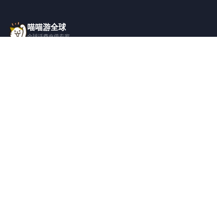
喵喵游全球
全球话费充值专家
一站式全球话费充值平台，覆盖 200+ 国
家，安全快捷，在线客服支持。
产品服务
关于我们
全球话费充值
平台介绍
全部国家/地区
服务条款
邀请好友
隐私政策
帮助支持
安全隐私
充值帮助
安全保障
常见问题
隐私保护
联系客服
用户协议