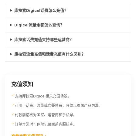
¥308.89
¥311.82
¥315.88
库拉索Digicel话费怎么充值？
46USD
47USD
48USD
Digicel流量余额怎么查询？
¥322.95
¥329.95
¥336.94
库拉索话费充值支持哪些运营商？
49USD
50USD
90XCG
¥344.01
¥351.01
¥350.78
库拉索流量充值和话费充值有什么区别？
51USD
52USD
53USD
¥358
¥365.07
¥372.06
充值须知
54USD
55USD
100XCG
支持库拉索Digicel相关充值场景。
¥379.06
¥386.13
¥389.74
可用于话费、流量或套餐续费，具体以页面产品为准。
付款前请核对国家、运营商和手机号。
订单异常时可保留记录联系客服核查。
查看完整充值须知