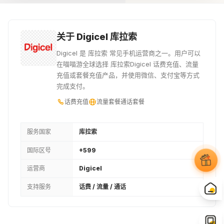
¥112.36
¥116.95
¥119.36
18USD
19USD
20USD
关于 Digicel 库拉索
¥126.35
¥133.42
¥140.42
Digicel 是 库拉索 常见手机运营商之一。用户可以
在喵喵游全球选择 库拉索Digicel 话费充值、流量
21USD
22USD
40XCG
充值或套餐充值产品，并使用微信、支付宝等方式
完成支付。
¥147.41
¥154.48
¥155.91
话费充值
流量套餐
通话套餐
23USD
24USD
25USD
¥161.48
¥168.47
¥175.54
服务国家
库拉索
国际区号
+599
26USD
27USD
50XCG
运营商
Digicel
¥182.53
¥189.53
¥194.87
支持服务
话费 / 流量 / 通话
28USD
29USD
30USD
¥196.6
¥203.59
¥210.59