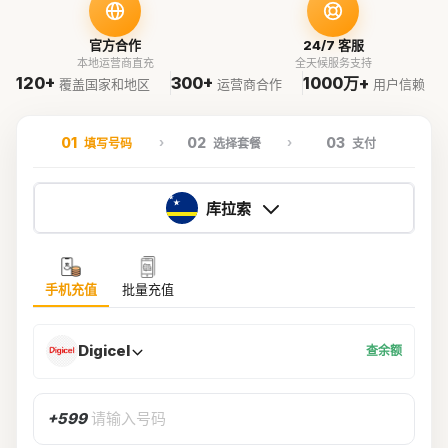
官方合作
24/7 客服
本地运营商直充
全天候服务支持
120+
300+
1000万+
覆盖国家和地区
运营商合作
用户信赖
01
02
03
填写号码
选择套餐
支付
库拉索
手机充值
批量充值
Digicel
查余额
+599
请输入号码