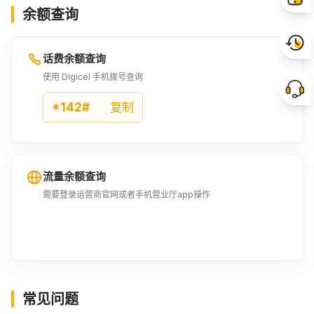
余额查询
31USD
32USD
33USD
¥217.66
¥224.65
¥231.65
话费余额查询
60XCG
34USD
35USD
使用 Digicel 手机拨号查询
¥233.9
¥238.72
¥245.71
*142#
复制
36USD
37USD
38USD
¥252.71
¥259.78
¥266.77
流量余额查询
39USD
70XCG
40USD
需要登录运营商官网或者手机营业厅app操作
¥273.76
¥272.86
¥280.83
41USD
42USD
43USD
¥287.83
¥294.82
¥301.89
常见问题
44USD
80XCG
45USD