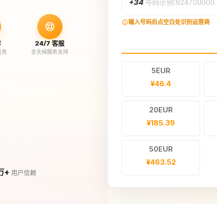
+34
号码示例:624700000
输入号码后点空白处识别运营商
作
24/7 客服
直充
全天候服务支持
5EUR
¥46.4
20EUR
¥185.39
50EUR
¥463.52
万+
用户信赖