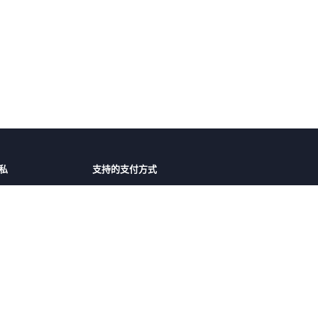
私
支持的支付方式
障
微信支付
支付宝
护
议
鲁ICP备2022019356号-1
鲁公网安备37020302372344号