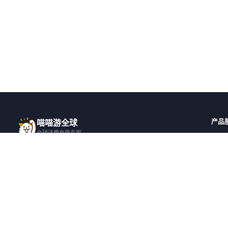
产品
喵喵游全球
全球话费充值专家
全球
一站式全球话费充值平台，覆盖 200+ 国
全部国
家，安全快捷，在线客服支持。
邀请
© 2026 喵喵游全球