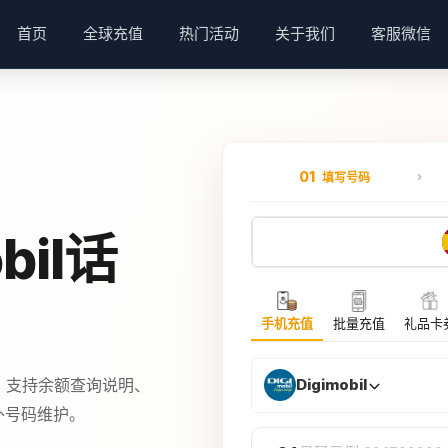
首页
全球充值
热门活动
关于我们
客服微信
01
填写号码
bil话
手机充值
批量充值
礼品卡
餐，支持余额查询说明、
Digimobil
海外号码维护。