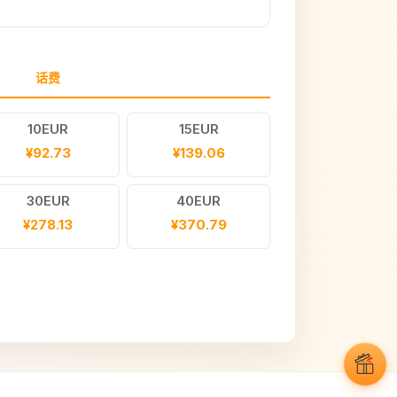
话费
10EUR
15EUR
¥92.73
¥139.06
30EUR
40EUR
¥278.13
¥370.79