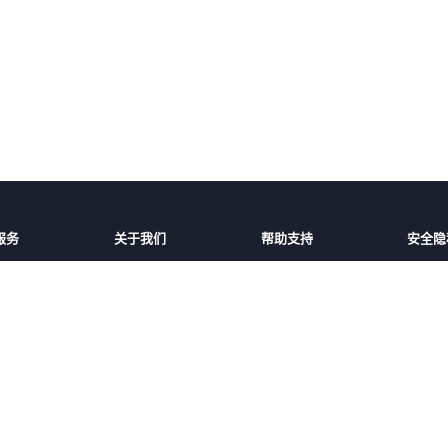
服务
关于我们
帮助支持
安全隐
话费充值
平台介绍
充值帮助
安全保
家/地区
服务条款
常见问题
隐私保
好友
隐私政策
联系客服
用户协