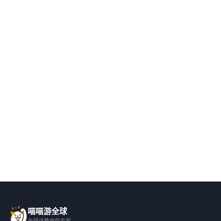
喵喵游全球