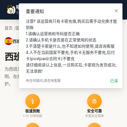
喵喵游全球
登录
重要通知
全球话费充值专家
注意!! 该运营商只有卡密充值,购买后需手动兑换才能
到账

首页
国家
西班牙话费充值
Libon充值
1.请确认运营商和号码是否正确

2.请确认手机卡是否是在正常使用的状态

西班牙 · Libon
3.不清楚卡密是什么,也不知道如何使用,请咨询客服

4.人不在当前国家不要充,手机卡无服务不要充,后付
西班牙Libon话费充值
卡(postpaid/合同卡)不要充

请仔细阅读以上信息,一旦购买后,卡密视为发货成功,
为西班牙Libon号码充值话费、流量或套餐，支持余额查询说
无法退款!
明、在线支付和订单协助，适合 prepaid 续费与海外号码维
已读
有任何疑问,请咨询客服
护。
极速到账
安全可靠
1-10 分钟到账
多重安全保障