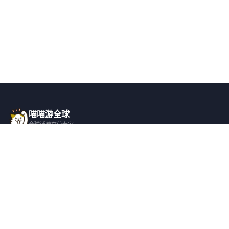
喵喵游全球
全球话费充值专家
一站式全球话费充值平台，覆盖 200+ 国
家，安全快捷，在线客服支持。
产品服务
关于我们
全球话费充值
平台介绍
全部国家/地区
服务条款