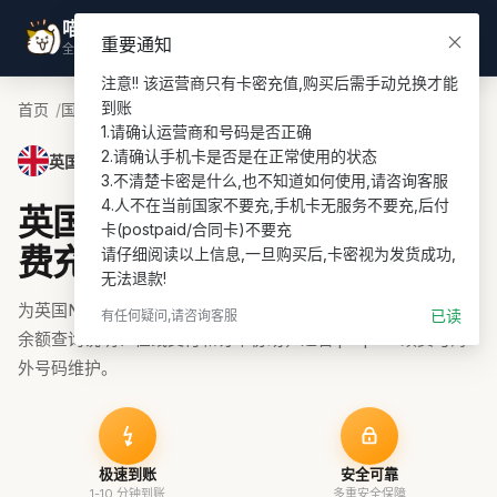
喵喵游全球
登录
重要通知
全球话费充值专家
注意!! 该运营商只有卡密充值,购买后需手动兑换才能
到账

首页
国家
英国话费充值
Now Mobile PIN UK充值
1.请确认运营商和号码是否正确

2.请确认手机卡是否是在正常使用的状态

英国 · Now Mobile PIN UK
3.不清楚卡密是什么,也不知道如何使用,请咨询客服

4.人不在当前国家不要充,手机卡无服务不要充,后付
英国Now Mobile PIN UK话
卡(postpaid/合同卡)不要充

费充值
请仔细阅读以上信息,一旦购买后,卡密视为发货成功,
无法退款!
为英国Now Mobile PIN UK号码充值话费、流量或套餐，支持
已读
有任何疑问,请咨询客服
余额查询说明、在线支付和订单协助，适合 prepaid 续费与海
外号码维护。
极速到账
安全可靠
1-10 分钟到账
多重安全保障