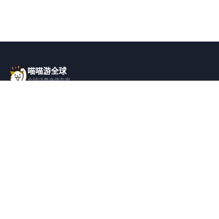
喵喵游全球
全球话费充值专家
一站式全球话费充值平台，覆盖 200+ 国
家，安全快捷，在线客服支持。
产品服务
关于我们
全球话费充值
平台介绍
全部国家/地区
服务条款
邀请好友
隐私政策
帮助支持
安全隐私