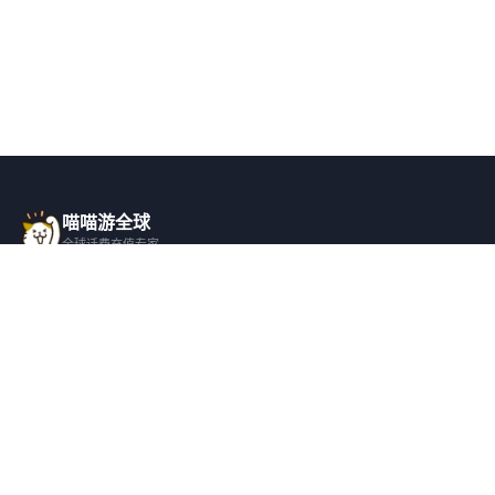
喵喵游全球
全球话费充值专家
一站式全球话费充值平台，覆盖 200+ 国
家，安全快捷，在线客服支持。
产品服务
关于我们
全球话费充值
平台介绍
全部国家/地区
服务条款
邀请好友
隐私政策