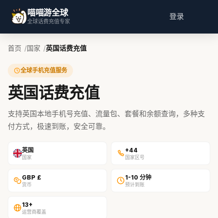
喵喵游全球
登录
全球话费充值专家
首页
国家
英国话费充值
全球手机充值服务
英国话费充值
支持英国本地手机号充值、流量包、套餐和余额查询，多种支
付方式，极速到账，安全可靠。
英国
+44
国家
国家区号
GBP £
1-10 分钟
货币
预计到账
13+
运营商覆盖