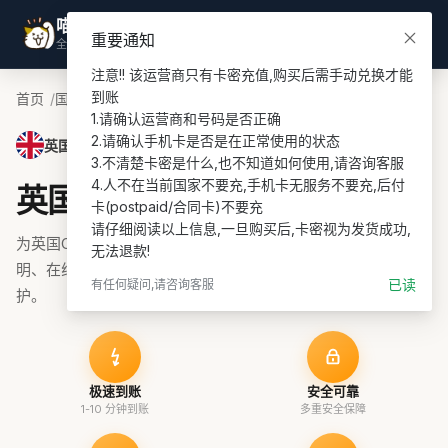
喵喵游全球
登录
重要通知
全球话费充值专家
注意!! 该运营商只有卡密充值,购买后需手动兑换才能
到账

首页
国家
英国话费充值
O2 UK充值
1.请确认运营商和号码是否正确

2.请确认手机卡是否是在正常使用的状态

英国 · O2 UK
3.不清楚卡密是什么,也不知道如何使用,请咨询客服

4.人不在当前国家不要充,手机卡无服务不要充,后付
英国O2 UK话费充值
卡(postpaid/合同卡)不要充

请仔细阅读以上信息,一旦购买后,卡密视为发货成功,
为英国O2 UK号码充值话费、流量或套餐，支持余额查询说
无法退款!
明、在线支付和订单协助，适合 prepaid 续费与海外号码维
已读
有任何疑问,请咨询客服
护。
极速到账
安全可靠
1-10 分钟到账
多重安全保障