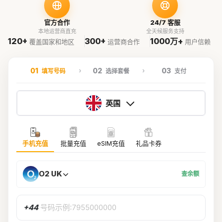
官方合作
24/7 客服
本地运营商直充
全天候服务支持
120+
300+
1000万+
覆盖国家和地区
运营商合作
用户信赖
01
02
03
填写号码
选择套餐
支付
英国
手机充值
批量充值
eSIM充值
礼品卡券
O2 UK
查余额
+44
号码示例:7955000000