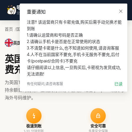
喵喵游全球
登录
重要通知
全球话费充值专家
注意!! 该运营商只有卡密充值,购买后需手动兑换才能
到账

首页
国家
英国话费充值
Tesco Mobile PIN UK充值
1.请确认运营商和号码是否正确

2.请确认手机卡是否是在正常使用的状态

英国 · Tesco Mobile PIN UK
3.不清楚卡密是什么,也不知道如何使用,请咨询客服

4.人不在当前国家不要充,手机卡无服务不要充,后付
英国Tesco Mobile PIN UK话
卡(postpaid/合同卡)不要充

费充值
请仔细阅读以上信息,一旦购买后,卡密视为发货成功,
无法退款!
为英国Tesco Mobile PIN UK号码充值话费、流量或套餐，支
已读
有任何疑问,请咨询客服
持余额查询说明、在线支付和订单协助，适合 prepaid 续费与
海外号码维护。
极速到账
安全可靠
1-10 分钟到账
多重安全保障