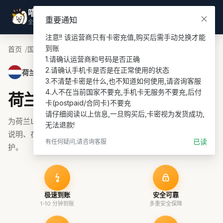
喵喵游全球
登录
重要通知
全球话费充值专家
注意!! 该运营商只有卡密充值,购买后需手动兑换才能
到账

首页
国家
荷兰话费充值
Lebara PIN充值
1.请确认运营商和号码是否正确

2.请确认手机卡是否是在正常使用的状态

荷兰 · Lebara PIN
3.不清楚卡密是什么,也不知道如何使用,请咨询客服

4.人不在当前国家不要充,手机卡无服务不要充,后付
荷兰Lebara PIN话费充值
卡(postpaid/合同卡)不要充

请仔细阅读以上信息,一旦购买后,卡密视为发货成功,
为荷兰Lebara PIN号码充值话费、流量或套餐，支持余额查询
无法退款!
说明、在线支付和订单协助，适合 prepaid 续费与海外号码维
已读
有任何疑问,请咨询客服
护。
极速到账
安全可靠
1-10 分钟到账
多重安全保障