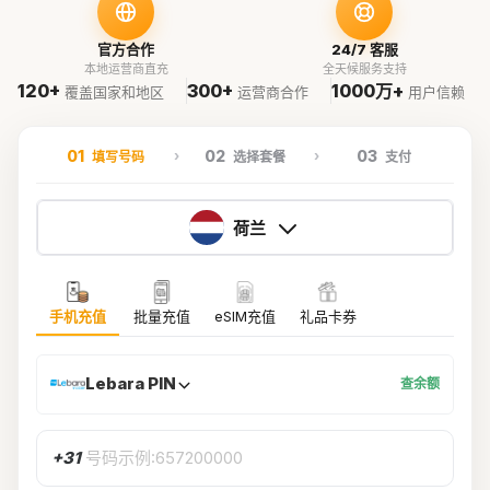
官方合作
24/7 客服
本地运营商直充
全天候服务支持
120+
300+
1000万+
覆盖国家和地区
运营商合作
用户信赖
01
02
03
填写号码
选择套餐
支付
荷兰
手机充值
批量充值
eSIM充值
礼品卡券
Lebara PIN
查余额
+31
号码示例:657200000