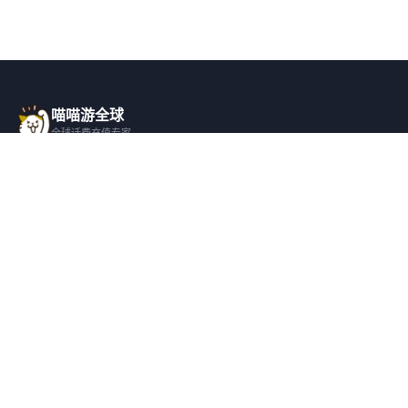
喵喵游全球
全球话费充值专家
一站式全球话费充值平台，覆盖 200+ 国
家，安全快捷，在线客服支持。
产品服务
关于我们
全球话费充值
平台介绍
全部国家/地区
服务条款
邀请好友
隐私政策
帮助支持
安全隐私
充值帮助
安全保障