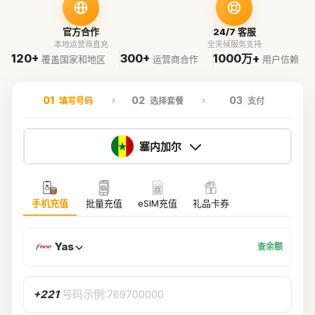
官方合作
24/7 客服
本地运营商直充
全天候服务支持
120+
300+
1000万+
覆盖国家和地区
运营商合作
用户信赖
01
02
03
填写号码
选择套餐
支付
塞内加尔
手机充值
批量充值
eSIM充值
礼品卡券
Yas
查余额
+221
号码示例:769700000