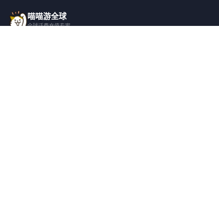
喵喵游全球
全球话费充值专家
一站式全球话费充值平台，覆盖 200+ 国
家，安全快捷，在线客服支持。
产品服务
关于我们
全球话费充值
平台介绍
全部国家/地区
服务条款
邀请好友
隐私政策
帮助支持
安全隐私
充值帮助
安全保障
常见问题
隐私保护
联系客服
用户协议