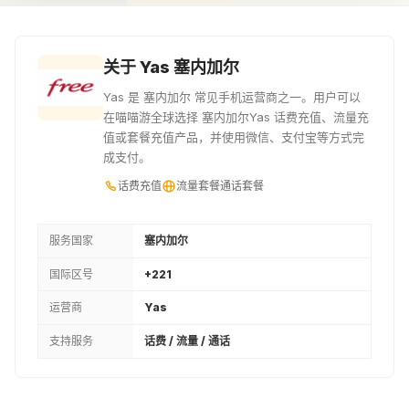
¥38.88
¥39.49
¥40.91
2900XOF
3000XOF
6USD
关于 Yas 塞内加尔
¥42.42
¥43.85
¥46.63
Yas 是 塞内加尔 常见手机运营商之一。用户可以
在喵喵游全球选择 塞内加尔Yas 话费充值、流量充
3500XOF
7USD
4000XOF
值或套餐充值产品，并使用微信、支付宝等方式完
成支付。
¥51.14
¥54.45
¥58.44
话费充值
流量套餐
通话套餐
8USD
4500XOF
9USD
¥62.2
¥65.81
¥69.95
服务国家
塞内加尔
国际区号
+221
4920XOF
5000XOF
5200XOF
运营商
Yas
¥71.9
¥73.1
¥75.96
支持服务
话费 / 流量 / 通话
5500XOF
6000XOF
6500XOF
¥80.4
¥87.69
¥94.99