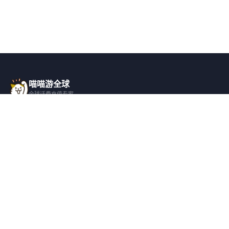
喵喵游全球
全球话费充值专家
一站式全球话费充值平台，覆盖 200+ 国
家，安全快捷，在线客服支持。
产品服务
关于我们
全球话费充值
平台介绍
全部国家/地区
服务条款
邀请好友
隐私政策
帮助支持
安全隐私