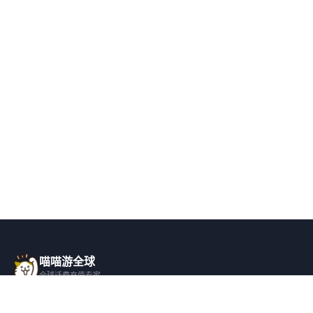
喵喵游全球
全球话费充值专家
一站式全球话费充值平台，覆盖 200+ 国
家，安全快捷，在线客服支持。