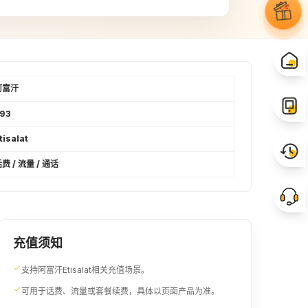
600AFN
10USD
¥74.01
¥81.15
800AFN
900AFN
¥98.68
¥111.01
阿富汗
93
15USD
1000AFN
tisalat
¥121.69
¥123.34
费 / 流量 / 通话
1200AFN
1300AFN
¥148.01
¥160.35
1400AFN
1500AFN
充值须知
¥172.68
¥185.02
支持阿富汗Etisalat相关充值场景。
可用于话费、流量或套餐续费，具体以页面产品为准。
25USD
2000AFN