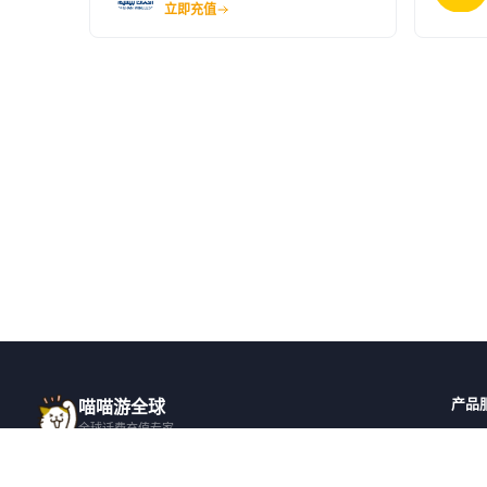
立即充值
产品
喵喵游全球
全球话费充值专家
全球
一站式全球话费充值平台，覆盖 200+ 国
全部国
家，安全快捷，在线客服支持。