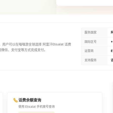
9USD
¥73.03
700AFN
¥86.34
服务国家
国际区号
+
一。用户可以在喵喵游全球选择 阿富汗Etisalat 话费
14USD
用微信、支付宝等方式完成支付。
运营商
E
¥113.57
支持服务
话
1100AFN
¥135.68
20USD
¥162.23
话费余额查询
使用 Etisalat 手机拨号查询
1600AFN