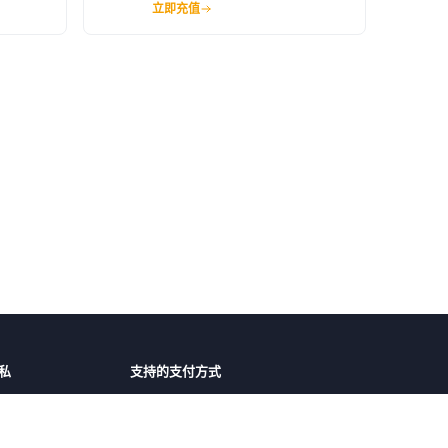
立即充值
私
支持的支付方式
障
微信支付
支付宝
护