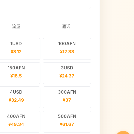
流量
通话
1USD
100AFN
¥8.12
¥12.33
150AFN
3USD
¥18.5
¥24.37
4USD
300AFN
¥32.49
¥37
400AFN
500AFN
¥49.34
¥61.67