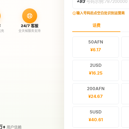
+93
号码示例:787200000
输入号码后点空白处识别运营商
话费
作
24/7 客服
直充
全天候服务支持
50AFN
¥6.17
2USD
¥16.25
200AFN
¥24.67
5USD
¥40.61
万+
用户信赖