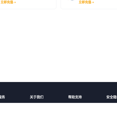
立即充值
立即充值
服务
关于我们
帮助支持
安全隐
话费充值
平台介绍
充值帮助
安全保
家/地区
服务条款
常见问题
隐私保