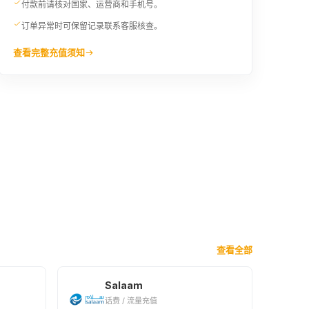
¥202.84
¥246.69
付款前请核对国家、运营商和手机号。
订单异常时可保留记录联系客服核查。
2900AFN
3000AFN
查看完整充值须知
¥357.7
¥370.03
3500AFN
4000AFN
¥431.71
¥493.3
5000AFN
¥616.65
查看全部
Salaam
话费 / 流量充值