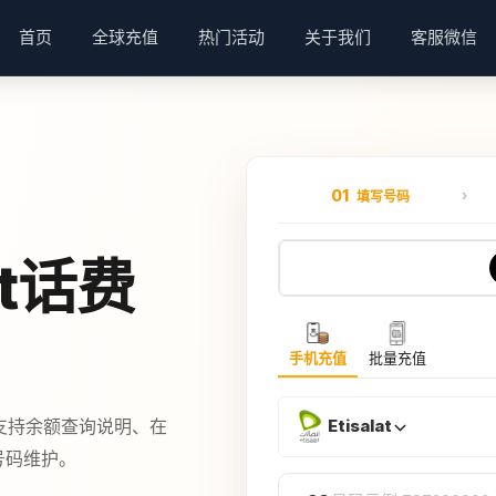
首页
全球充值
热门活动
关于我们
客服微信
01
填写号码
at话费
手机充值
批量充值
，支持余额查询说明、在
Etisalat
外号码维护。