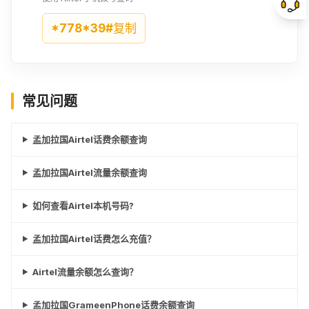
¥44.3
¥47.31
¥49.26
*778*39#
复制
725BDT
735BDT
750BDT
¥49.04
¥49.64
¥50.69
常见问题
800BDT
805BDT
820BDT
¥54.08
¥54.38
¥55.43
孟加拉国Airtel话费余额查询
840BDT
900BDT
955BDT
孟加拉国Airtel流量余额查询
¥57.46
¥60.84
¥64.53
如何查看Airtel本机号码?
960BDT
985BDT
1000BDT
¥65.66
¥66.56
¥67.54
孟加拉国Airtel话费怎么充值？
Airtel流量余额怎么查询？
孟加拉国GrameenPhone话费余额查询