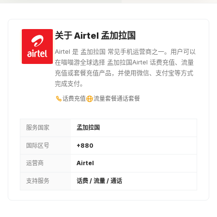
¥6.09
¥6.77
¥7.45
120BDT
125BDT
135BDT
关于 Airtel 孟加拉国
¥8.27
¥8.5
¥9.18
Airtel 是 孟加拉国 常见手机运营商之一。用户可以
在喵喵游全球选择 孟加拉国Airtel 话费充值、流量
150BDT
160BDT
165BDT
充值或套餐充值产品，并使用微信、支付宝等方式
完成支付。
¥10.15
¥10.83
¥11.21
话费充值
流量套餐
通话套餐
200BDT
240BDT
245BDT
¥13.54
¥16.25
¥16.55
服务国家
孟加拉国
国际区号
+880
250BDT
276BDT
300BDT
运营商
Airtel
¥16.92
¥18.65
¥20.31
支持服务
话费 / 流量 / 通话
315BDT
320BDT
325BDT
¥21.28
¥21.66
¥21.96