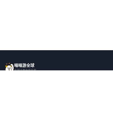
喵喵游全球
全球话费充值专家
一站式全球话费充值平台，覆盖 200+ 国
家，安全快捷，在线客服支持。
产品服务
关于我们
全球话费充值
平台介绍