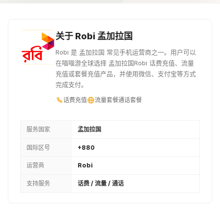
¥5.79
¥5.94
¥6.09
100BDT
110BDT
120BDT
关于 Robi 孟加拉国
¥6.77
¥7.45
¥8.12
Robi 是 孟加拉国 常见手机运营商之一。用户可以
在喵喵游全球选择 孟加拉国Robi 话费充值、流量
125BDT
135BDT
150BDT
充值或套餐充值产品，并使用微信、支付宝等方式
完成支付。
¥8.5
¥9.1
¥10.15
话费充值
流量套餐
通话套餐
160BDT
165BDT
200BDT
¥10.83
¥11.13
¥13.54
服务国家
孟加拉国
国际区号
+880
240BDT
245BDT
250BDT
运营商
Robi
¥16.25
¥16.55
¥16.92
支持服务
话费 / 流量 / 通话
276BDT
300BDT
315BDT
¥18.65
¥20.23
¥21.28