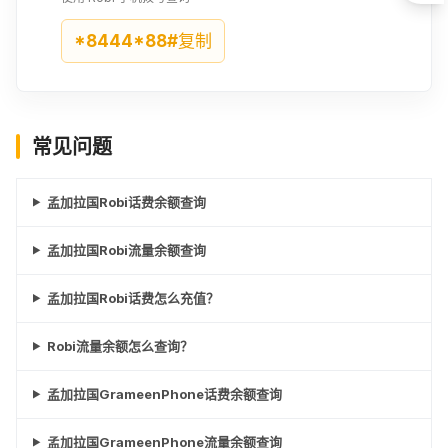
¥43.32
¥43.47
¥44.15
*8444*88#
复制
700BDT
720BDT
725BDT
¥47.23
¥48.59
¥48.89
常见问题
735BDT
750BDT
800BDT
¥49.56
¥50.62
¥53.93
孟加拉国Robi话费余额查询
805BDT
820BDT
840BDT
孟加拉国Robi流量余额查询
¥54.3
¥55.28
¥56.63
孟加拉国Robi话费怎么充值？
900BDT
945BDT
960BDT
¥60.69
¥63.7
¥64.76
Robi流量余额怎么查询？
985BDT
1000BDT
孟加拉国GrameenPhone话费余额查询
¥66.41
¥67.46
孟加拉国GrameenPhone流量余额查询