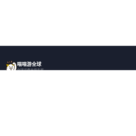
喵喵游全球
全球话费充值专家
一站式全球话费充值平台，覆盖 200+ 国
家，安全快捷，在线客服支持。
产品服务
关于我们
全球话费充值
平台介绍
全部国家/地区
服务条款
邀请好友
隐私政策