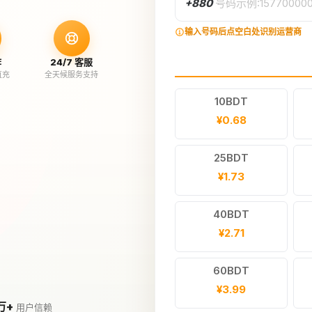
+880
号码示例:15770000
输入号码后点空白处识别运营商
作
24/7 客服
直充
全天候服务支持
10BDT
¥0.68
25BDT
¥1.73
40BDT
¥2.71
60BDT
¥3.99
万+
用户信赖