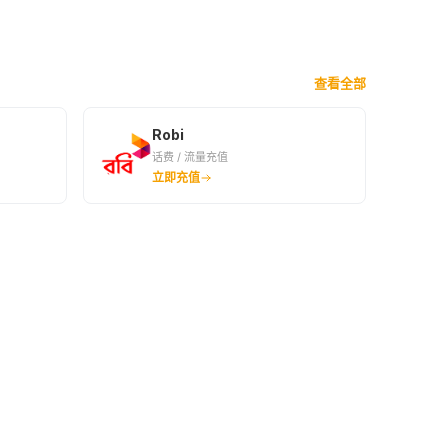
645BDT
655BDT
¥42.79
¥43.47
查看全部
725BDT
735BDT
¥48.06
¥48.74
Robi
话费 / 流量充值
800BDT
820BDT
立即充值
¥53.02
¥54.38
900BDT
940BDT
¥59.64
¥62.35
1000BDT
¥66.34