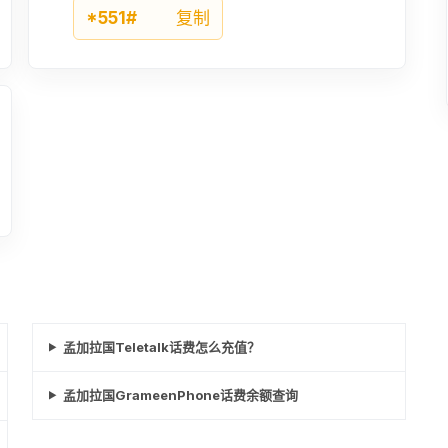
¥18.35
*551#
复制
320BDT
¥21.21
360BDT
¥23.92
450BDT
¥29.86
500BDT
¥33.17
孟加拉国Teletalk话费怎么充值？
570BDT
孟加拉国GrameenPhone话费余额查询
¥37.83