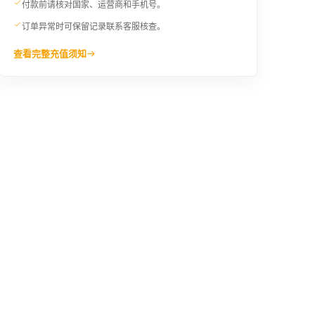
¥19.93
¥20.91
付款前请核对国家、运营商和手机号。
订单异常时可保留记录联系客服核查。
321BDT
325BDT
查看完整充值须知
¥21.28
¥21.59
400BDT
410BDT
¥26.55
¥27.23
480BDT
490BDT
¥31.81
¥32.49
510BDT
565BDT
¥33.84
¥37.45
600BDT
625BDT
¥39.79
¥41.44