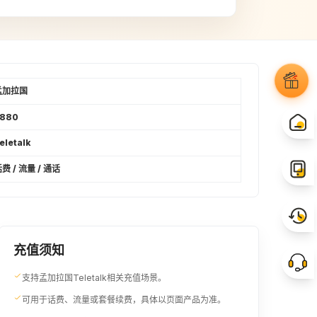
90BDT
100BDT
¥6.02
¥6.69
110BDT
120BDT
¥7.3
¥7.97
孟加拉国
+880
135BDT
150BDT
eletalk
¥8.95
¥10
费 / 流量 / 通话
165BDT
200BDT
¥10.98
¥13.31
245BDT
250BDT
充值须知
¥16.25
¥16.62
支持孟加拉国Teletalk相关充值场景。
可用于话费、流量或套餐续费，具体以页面产品为准。
300BDT
315BDT