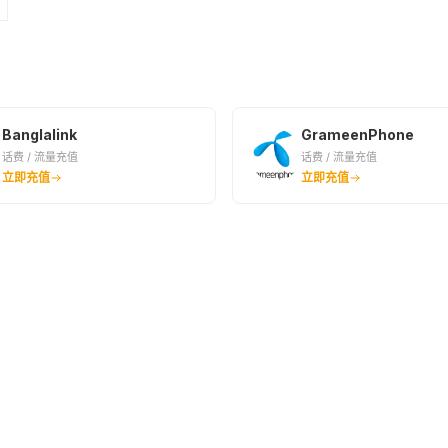
642BDT
¥42.57
700BDT
¥46.4
Banglalink
GrameenPhone
话费 / 流量充值
话费 / 流量充值
750BDT
立即充值
立即充值
¥49.71
840BDT
¥55.73
985BDT
¥65.28