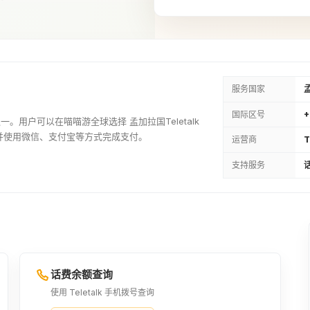
80BDT
¥5.34
108BDT
¥7.22
服务国家
国际区号
商之一。用户可以在喵喵游全球选择 孟加拉国Teletalk
125BDT
并使用微信、支付宝等方式完成支付。
运营商
T
¥8.35
支持服务
话
160BDT
¥10.6
240BDT
¥15.94
话费余额查询
使用 Teletalk 手机拨号查询
276BDT